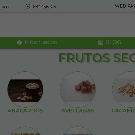
WEB PAR
.com
684458103
Información
BLOG
FRUTOS SE
ANACARDOS
AVELLANAS
CACAHU