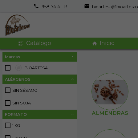
958 74 41 13
bioartesa@bioartesa
Catálogo
Inicio
Marcas
BIOARTESA
72
ALÉRGENOS
SIN SÉSAMO
2
SIN SOJA
2
ALMENDRAS
FORMATO
1 KG
18