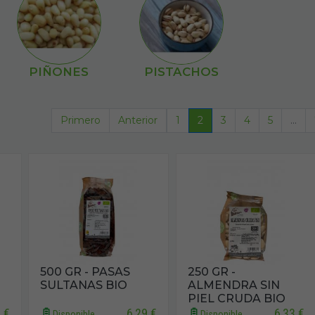
PIÑONES
PISTACHOS
Primero
Anterior
1
2
3
4
5
...
500 GR - PASAS
250 GR -
SULTANAS BIO
ALMENDRA SIN
PIEL CRUDA BIO
7 €
6,29 €
6,33 €
Disponible
Disponible