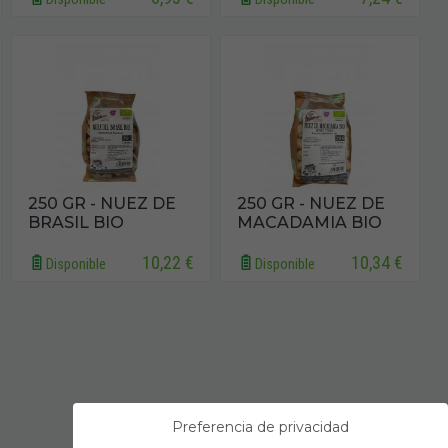
250 GR - NUEZ DE
250 GR - NUEZ DE
BRASIL BIO
MACADAMIA BIO
10,22 €
10,34 €
Disponible
Disponible
Preferencia de privacidad