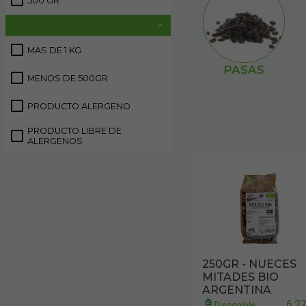
500 GR
1
MAS DE 1 KG
15
PASAS
MENOS DE 500GR
18
PRODUCTO ALERGENO
45
PRODUCTO LIBRE DE
7
ALERGENOS
250GR - NUECES
MITADES BIO
ARGENTINA
6,2
Disponible