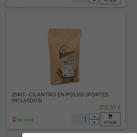
Añadir
25KG - CILANTRO EN POLVO (PORTES
INCLUIDOS)
310,50 €
Sin stock
Añadir