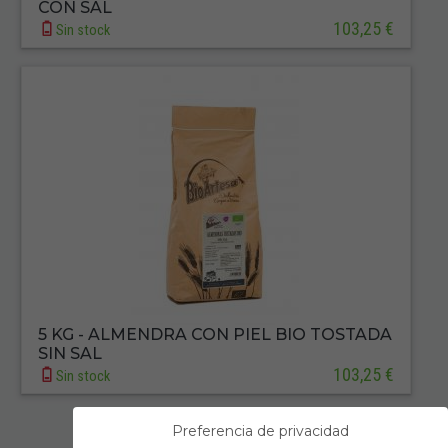
CON SAL
103,25 €
Sin stock
5 KG - ALMENDRA CON PIEL BIO TOSTADA
SIN SAL
103,25 €
Sin stock
Preferencia de privacidad