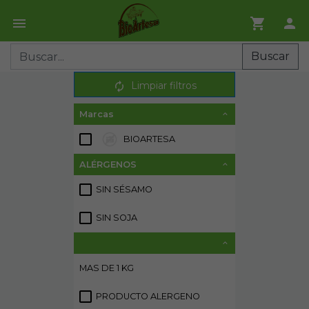
Buscar
Limpiar filtros
Marcas
BIOARTESA
14
ALÉRGENOS
SIN SÉSAMO
2
SIN SOJA
2
MAS DE 1 KG
15
PRODUCTO ALERGENO
15