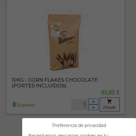
10KG - CORN FLAKES CHOCOLATE
(PORTES INCLUIDOS)
80,80 €
Disponible
Añadir
Preferencia de privacidad
Primero
Anterior
Necesitamos descargar cookies en tu