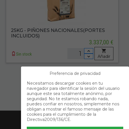
25KG - PIÑONES NACIONALES(PORTES
INCLUIDOS)
3.337,00 €
Sin stock
Añadir
Preferencia de privacidad
Primero
Anterior
Necesitamos descargar cookies en tu
navegador para identificar la sesión del usuario
1
aunque este sea totalmente anónimo, por
seguridad. No te estamos robando nada,
Siguiente
Último
puedes confiar en nosotros, simplemente nos
obligan a mostrar el famoso mensaje de las
Acerca de Nosotros
cookies para el cumplimiento de la
Directiva2009/136/CE.
Información
Contacto