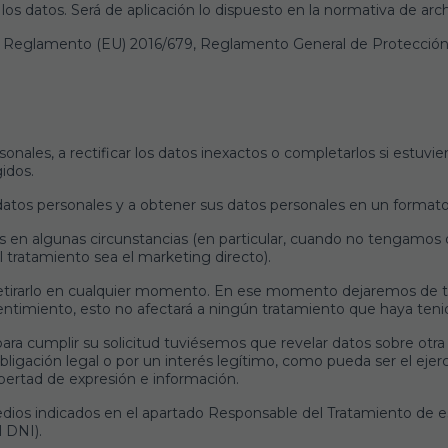
e los datos. Será de aplicación lo dispuesto en la normativa de a
el Reglamento (EU) 2016/679, Reglamento General de Protección
sonales, a rectificar los datos inexactos o completarlos si estuvi
idos.
datos personales y a obtener sus datos personales en un formato 
 en algunas circunstancias (en particular, cuando no tengamos q
el tratamiento sea el marketing directo).
tirarlo en cualquier momento. En ese momento dejaremos de tra
onsentimiento, esto no afectará a ningún tratamiento que haya te
ara cumplir su solicitud tuviésemos que revelar datos sobre otra
igación legal o por un interés legítimo, como pueda ser el ejer
ibertad de expresión e información.
dios indicados en el apartado Responsable del Tratamiento de es
 DNI).