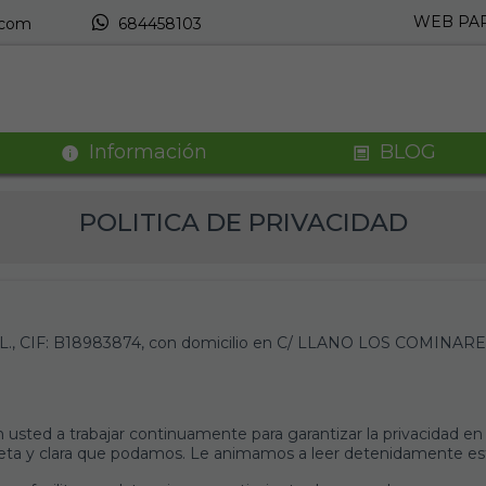
WEB PAR
.com
684458103
Información
BLOG
POLITICA DE PRIVACIDAD
S.L., CIF: B18983874, con domicilio en C/ LLANO LOS COMINAR
d a trabajar continuamente para garantizar la privacidad en el
a y clara que podamos. Le animamos a leer detenidamente esta 