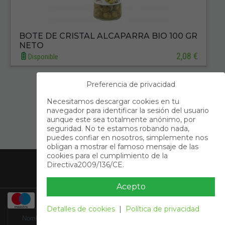
BOTE DE CRISTAL ALCAPARRA BIO 100 GR
NETO
2,08 €
Disponible
Preferencia de privacidad
Primero
Anterior
Necesitamos descargar cookies en tu
navegador para identificar la sesión del usuario
1
aunque este sea totalmente anónimo, por
seguridad. No te estamos robando nada,
Siguiente
Último
puedes confiar en nosotros, simplemente nos
obligan a mostrar el famoso mensaje de las
Acerca de Nosotros
cookies para el cumplimiento de la
Directiva2009/136/CE.
Información
Contacto
Acepto
Detalles de cookies
|
Política de privacidad
Suscribete