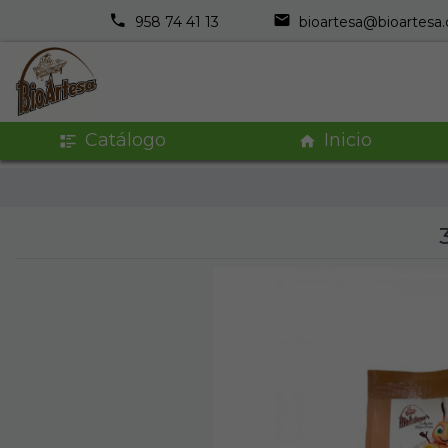
958 74 41 13
bioartesa@bioartesa
Catálogo
Inicio