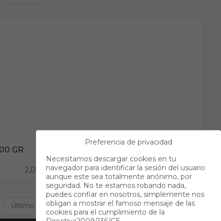
Preferencia de privacidad
00 GR
Necesitamos descargar cookies en tu
navegador para identificar la sesión del usuario
2,08 €
aunque este sea totalmente anónimo, por
seguridad. No te estamos robando nada,
puedes confiar en nosotros, simplemente nos
obligan a mostrar el famoso mensaje de las
Último
cookies para el cumplimiento de la