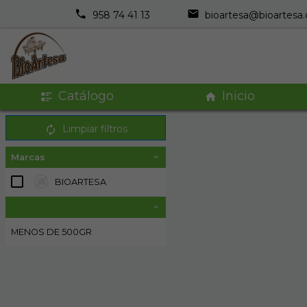
958 74 41 13
bioartesa@bioartesa
Catálogo
Inicio
Limpiar filtros
Marcas
BIOARTESA
1
MENOS DE 500GR
3