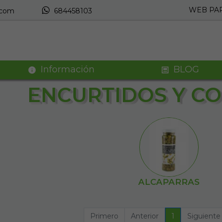
WEB PAR
.com
684458103
Información
BLOG
ENCURTIDOS Y C
ALCAPARRAS
Primero
Anterior
1
Siguiente