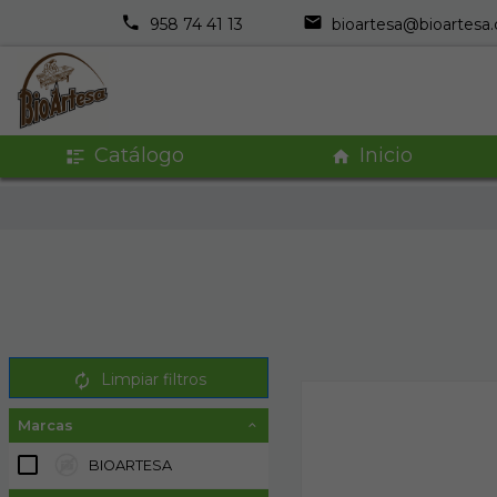
958 74 41 13
bioartesa@bioartesa
Catálogo
Inicio
Limpiar filtros
Marcas
BIOARTESA
1