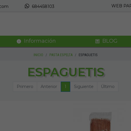
WEB PAR
.com
684458103
Información
BLOG
INICIO
PASTA ESPELTA
ESPAGUETIS
ESPAGUETIS
Primero
Anterior
1
Siguiente
Último