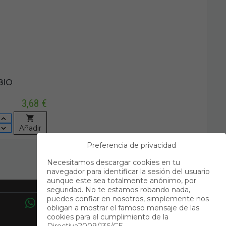
BIO
3,68 €
Añadir
Preferencia de privacidad
Necesitamos descargar cookies en tu
navegador para identificar la sesión del usuario
aunque este sea totalmente anónimo, por
Contacto
seguridad. No te estamos robando nada,
puedes confiar en nosotros, simplemente nos
obligan a mostrar el famoso mensaje de las
cookies para el cumplimiento de la