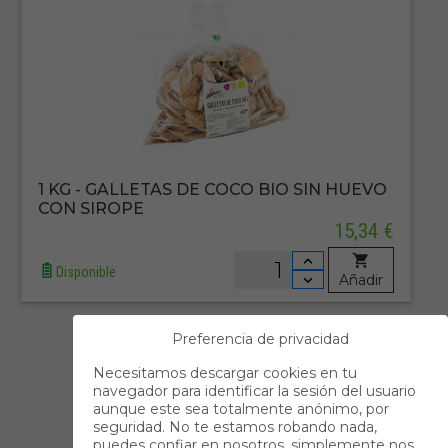
1 KG - GALLETAS DE COCO BIO SIN HUEVO
CON SIROPE
15,34 €
Disponible
Añadir
Preferencia de privacidad
Primero
Anterior
Necesitamos descargar cookies en tu
navegador para identificar la sesión del usuario
1
aunque este sea totalmente anónimo, por
seguridad. No te estamos robando nada,
Siguiente
Último
puedes confiar en nosotros, simplemente nos