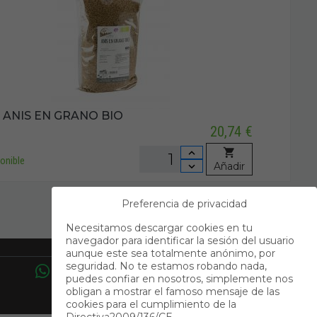
 - ANIS EN GRANO BIO
20,74 €
onible
Añadir
Preferencia de privacidad
Necesitamos descargar cookies en tu
navegador para identificar la sesión del usuario
Contacto
aunque este sea totalmente anónimo, por
seguridad. No te estamos robando nada,
puedes confiar en nosotros, simplemente nos
obligan a mostrar el famoso mensaje de las
cookies para el cumplimiento de la