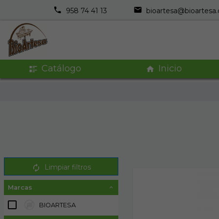
958 74 41 13
bioartesa@bioartesa
Catálogo
Inicio
Limpiar filtros
Marcas
BIOARTESA
2