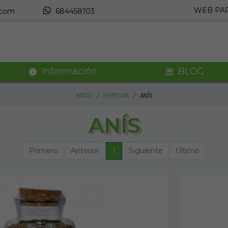
WEB PAR
.com
684458103
Información
BLOG
INICIO
ESPECIAS
ANÍS
ANÍS
Primero
Anterior
1
Siguiente
Último