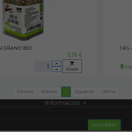
EN GRANO BIO
1 KG
3,76 €
Disp
Añadir
Primero
Anterior
1
Siguiente
Último
Información
Suscribete