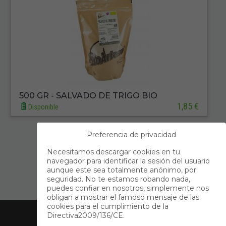
500 GR - SALVADO DE TRIGO BIO
1,85 €
Disponible
Preferencia de privacidad
Primero
Anterior
Necesitamos descargar cookies en tu
navegador para identificar la sesión del usuario
1
aunque este sea totalmente anónimo, por
seguridad. No te estamos robando nada,
Siguiente
Último
puedes confiar en nosotros, simplemente nos
obligan a mostrar el famoso mensaje de las
Acerca de Nosotros
cookies para el cumplimiento de la
Directiva2009/136/CE.
Información