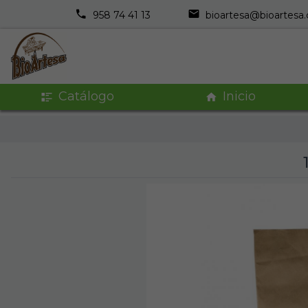
958 74 41 13
bioartesa@bioartesa
Catálogo
Inicio