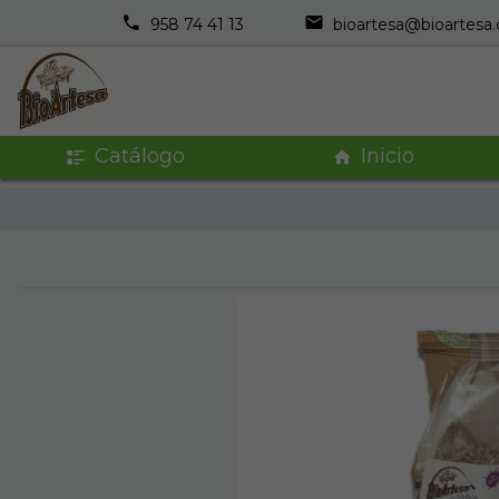
958 74 41 13
bioartesa@bioartesa
Catálogo
Inicio