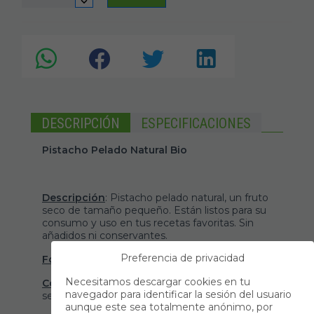
DESCRIPCIÓN
ESPECIFICACIONES
Pistacho Pelado Natural Bio
Descripción
: Pistacho pelado natural, un fruto
seco de tamaño pequeño. Están listos para su
consumo y uso en tus recetas favoritas. Sin
añadidos ni conservantes.
Preferencia de privacidad
Formato
: viene presentado en bolsa de 5KG.
Necesitamos descargar cookies en tu
Conservación
: conservar en ambiente fresco,
navegador para identificar la sesión del usuario
seco y oscuro.
aunque este sea totalmente anónimo, por