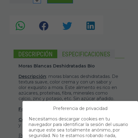
DESCRIPCIÓN
ESPECIFICACIONES
Moras Blancas Deshidratadas Bio
Descripción
: moras blancas deshidratadas. De
textura suave, color crema y con un sabor y
olor exquisito a mora. Este alimento es rico en
azúcares, proteínas, fibra, minerales como
calcio, zinc y potasio, etc. Sin azúcar añadido.
Preferencia de privacidad
Formato
: viene presentado en bolsa de 75 g.
Necesitamos descargar cookies en tu
Conservación
: conservar en ambiente fresco
navegador para identificar la sesión del usuario
y seco.
aunque este sea totalmente anónimo, por
Producto libre de alérgenos
seguridad. No te estamos robando nada,
.