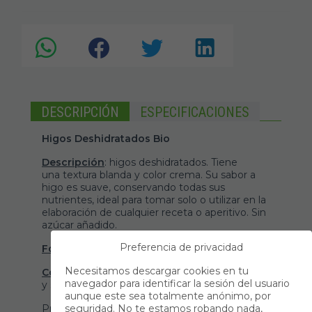
DESCRIPCIÓN
ESPECIFICACIONES
Higos Deshidratados Bio
Descripción
: higos deshidratados. Tiene
una textura blanda y color crema. Su sabor a
higo es suave, conservando todas sus
nutrientes, ideal para tomar solo o utilizar en la
elaboración de cualquier receta o aperitivo. Sin
azúcar añadido.
Preferencia de privacidad
Formato
: viene presentado en bolsa de 1 kg.
Necesitamos descargar cookies en tu
Conservación
: conservar en ambiente fresco
navegador para identificar la sesión del usuario
y seco.
aunque este sea totalmente anónimo, por
Producto libre de alérgenos
seguridad. No te estamos robando nada,
.