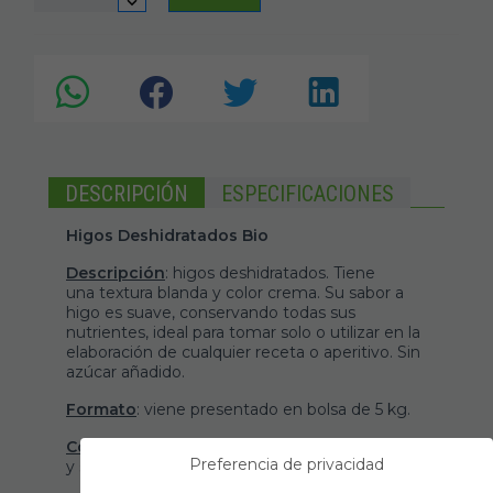
DESCRIPCIÓN
ESPECIFICACIONES
Higos Deshidratados Bio
Descripción
: higos deshidratados. Tiene
una textura blanda y color crema. Su sabor a
higo es suave, conservando todas sus
nutrientes, ideal para tomar solo o utilizar en la
elaboración de cualquier receta o aperitivo. Sin
azúcar añadido.
Formato
: viene presentado en bolsa de 5 kg.
Conservación
: conservar en ambiente fresco
Preferencia de privacidad
y seco.