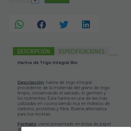
DESCRIPCIÓN
ESPECIFICACIONES
Harina de Trigo Integral Bio
Descripción
: harina de trigo integral
procedente de la molienda del grano de trigo
limpio, conservando el salvado, el germen y
los nutrientes. Esta harina es una de las más
utilizadas en cocina siendo rica en hidratos de
carbono, proteínas y fibra. Buena alternativa
para tus recetas.
Formato
: viene presentado en bolsa de papel
de 5 kg.