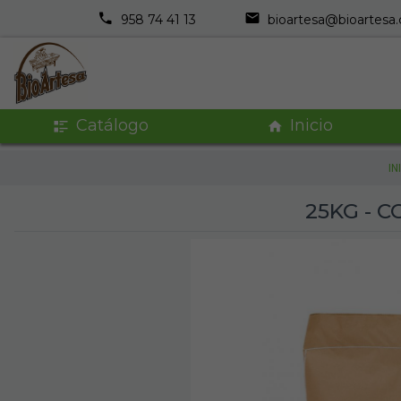
958 74 41 13
bioartesa@bioartesa
Catálogo
Inicio
IN
25KG - 