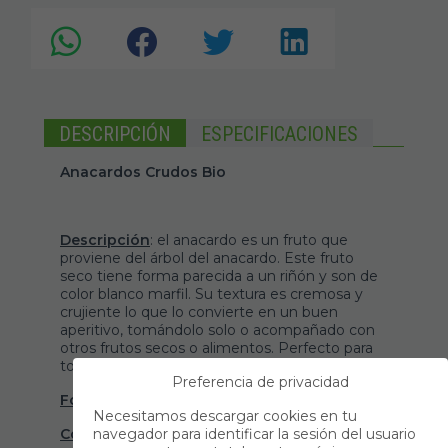
DESCRIPCIÓN
ESPECIFICACIONES
Anacardos Crudos Bio
Descripción
: el anacardo es un fruto que
proviene del árbol del anacardo. Este fruto
seco tiene forma parecida a un riñón y son de
color blanco marfil. Su textura es cremosa y
crujiente lo que lo convierte en un buen
aperitivo, tomándolo solo o acompañado con
otros frutos secos o alimentos. Perfecto para
tomar donde quieras y cuando quieras.
Preferencia de privacidad
Formato
: viene presentado en bolsa de 1 kg.
Necesitamos descargar cookies en tu
Conservación
navegador para identificar la sesión del usuario
: conservar en ambiente fresco